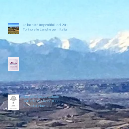
Le località imperdibili del 2016:
Torino e le Langhe per l'Italia
g
VINITALY 2015
Aperitivo Degustazione
Dolcetto di Diano DOCG
Perbacco Vineria