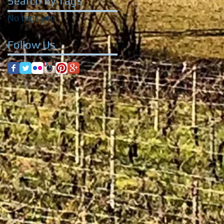
Search By Tags
No tags yet.
Follow Us
a