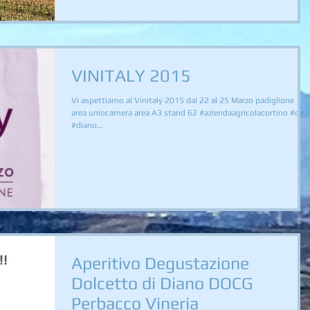
VINITALY 2015
Vi aspettiamo al Vinitaly 2015 dal 22 al 25 Marzo padiglione 10
area uniocamera area A3 stand 62 #aziendaagricolacortino #doc
#diano...
Aperitivo Degustazione
Dolcetto di Diano DOCG
Perbacco Vineria