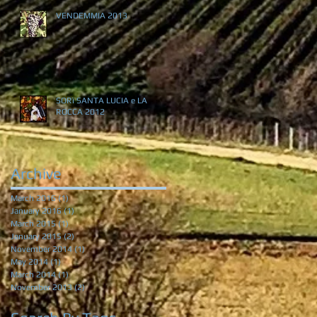
VENDEMMIA 2013
SORì SANTA LUCIA e LA
ROCCA 2012
Archive
March 2016
(1)
1 post
January 2016
(1)
1 post
March 2015
(1)
1 post
January 2015
(2)
2 posts
November 2014
(1)
1 post
May 2014
(1)
1 post
March 2014
(1)
1 post
November 2013
(2)
2 posts