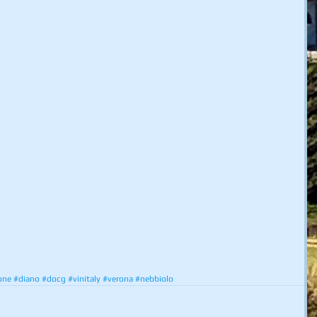
one
#diano
#docg
#vinitaly
#verona
#nebbiolo