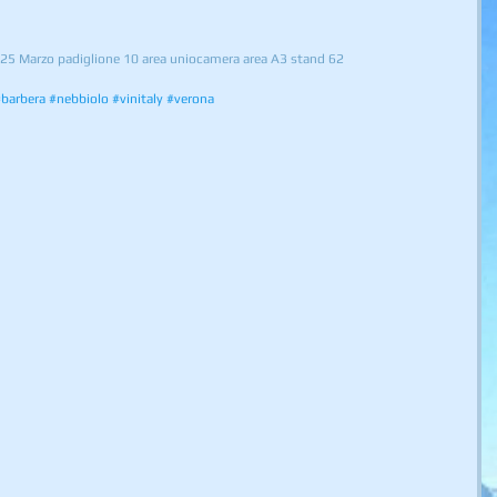
l 25 Marzo padiglione 10 area uniocamera area A3 stand 62 
barbera
#nebbiolo
#vinitaly
#verona