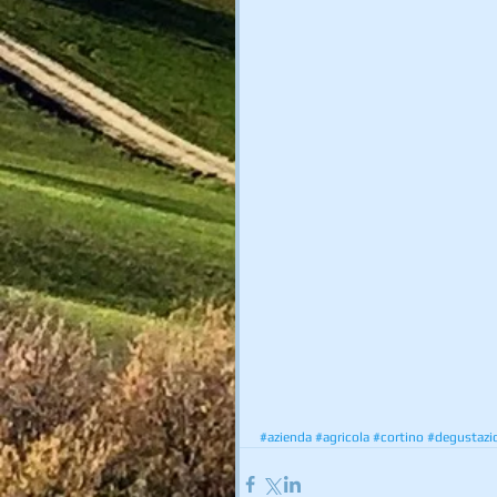
#azienda
#agricola
#cortino
#degustazi