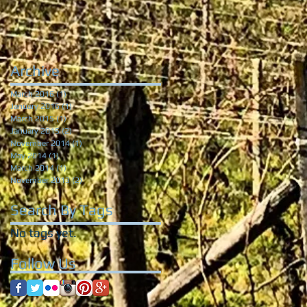
Archive
March 2016
(1)
1 post
January 2016
(1)
1 post
March 2015
(1)
1 post
January 2015
(2)
2 posts
November 2014
(1)
1 post
May 2014
(1)
1 post
March 2014
(1)
1 post
November 2013
(2)
2 posts
Search By Tags
No tags yet.
Follow Us