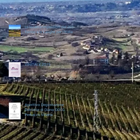
Le località imperdibili del 2016:
Torino e le Langhe per l'Italia
VINITALY 2015
Aperitivo Degustazione
Dolcetto di Diano DOCG
Perbacco Vineria