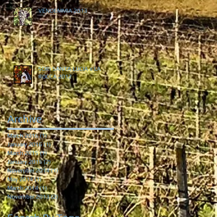
VENDEMMIA 2013
SORì SANTA LUCIA e LA
ROCCA 2012
Archive
March 2016
(1)
1 post
January 2016
(1)
1 post
March 2015
(1)
1 post
January 2015
(2)
2 posts
November 2014
(1)
1 post
May 2014
(1)
1 post
March 2014
(1)
1 post
November 2013
(2)
2 posts