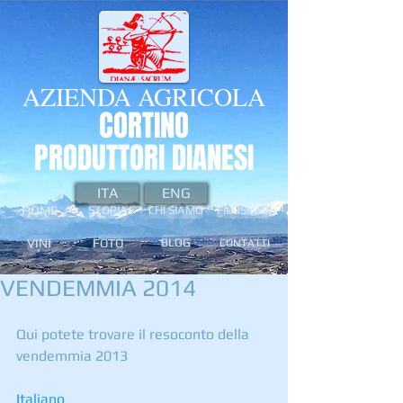
AZIENDA AGRICOLA
CORTINO
PRODUTTORI DIANESI
ITA
ENG
HOME
STORIA
CHI SIAMO
FILOSOFIA
VINI
FOTO
BLOG
CONTATTI
VENDEMMIA 2014
Qui potete trovare il resoconto della 
vendemmia 2013 
Italiano