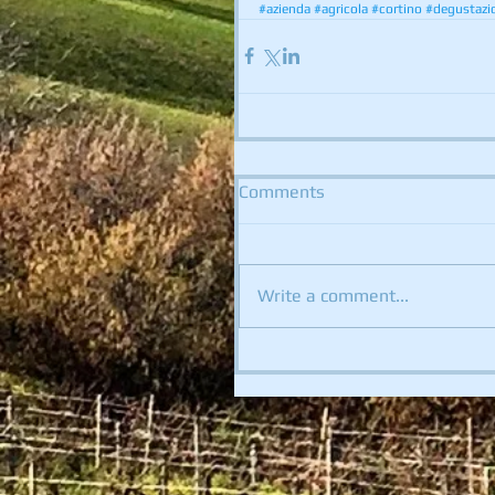
#azienda
#agricola
#cortino
#degustazi
Comments
Write a comment...