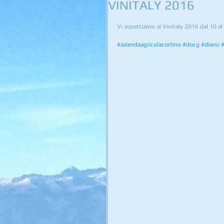
VINITALY 2016
Vi aspettiamo al Vinitaly 2016 dal 10 a
#aziendaagricolacortino
#docg
#diano
#