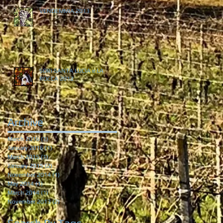
VENDEMMIA 2013
SORì SANTA LUCIA e LA
ROCCA 2012
Archive
March 2016
(1)
1 post
January 2016
(1)
1 post
March 2015
(1)
1 post
January 2015
(2)
2 posts
November 2014
(1)
1 post
May 2014
(1)
1 post
March 2014
(1)
1 post
November 2013
(2)
2 posts
Search By Tags