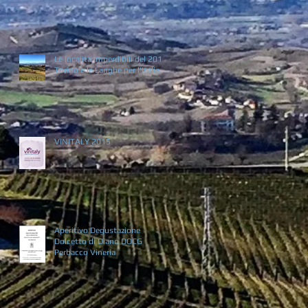
Le località imperdibili del 2016:
Torino e le Langhe per l'Italia
VINITALY 2015
Aperitivo Degustazione
Dolcetto di Diano DOCG
Perbacco Vineria