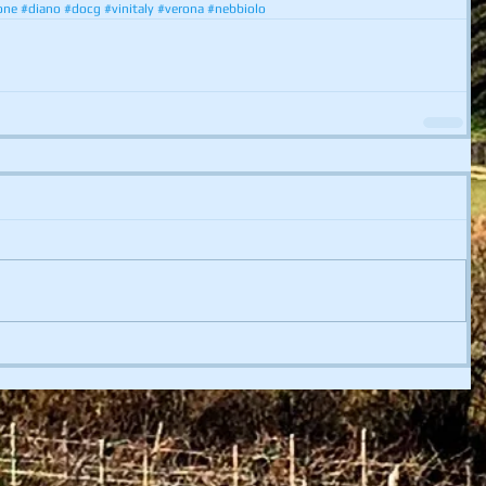
one
#diano
#docg
#vinitaly
#verona
#nebbiolo