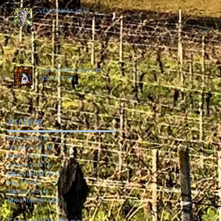
VENDEMMIA 2013
SORì SANTA LUCIA e LA
ROCCA 2012
Archive
March 2016
(1)
1 post
January 2016
(1)
1 post
March 2015
(1)
1 post
January 2015
(2)
2 posts
November 2014
(1)
1 post
May 2014
(1)
1 post
March 2014
(1)
1 post
November 2013
(2)
2 posts