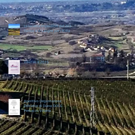
Le località imperdibili del 2016:
Torino e le Langhe per l'Italia
VINITALY 2015
Aperitivo Degustazione
Dolcetto di Diano DOCG
Perbacco Vineria