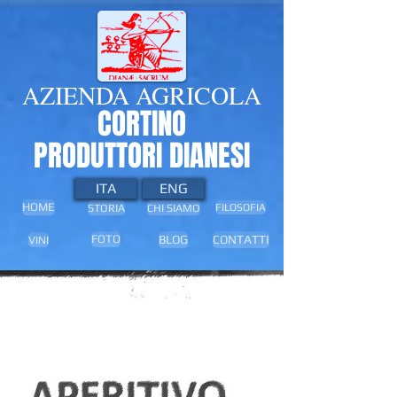
AZIENDA AGRICOLA
CORTINO
PRODUTTORI DIANESI
ITA
ENG
HOME
STORIA
CHI SIAMO
FILOSOFIA
BLOG
CONTATTI
FOTO
VINI