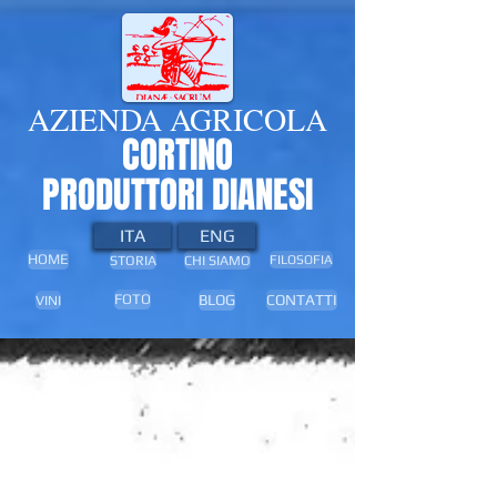
AZIENDA AGRICOLA
CORTINO
PRODUTTORI DIANESI
ITA
ENG
HOME
STORIA
CHI SIAMO
FILOSOFIA
BLOG
CONTATTI
FOTO
VINI